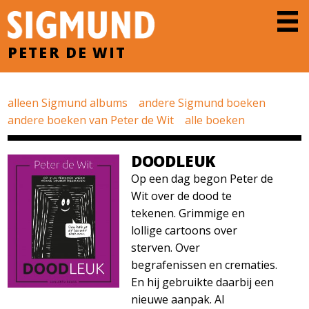
PETER DE WIT
alleen Sigmund albums
andere Sigmund boeken
andere boeken van Peter de Wit
alle boeken
DOODLEUK
Op een dag begon Peter de
Wit over de dood te
tekenen. Grimmige en
lollige cartoons over
sterven. Over
begrafenissen en crematies.
En hij gebruikte daarbij een
nieuwe aanpak. Al