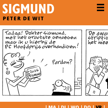
PETER DE WIT
|
MA
|
DI
|
WO
|
DO
|
VR
|