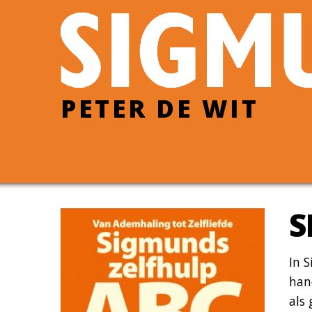
PETER DE WIT
S
In S
hand
als