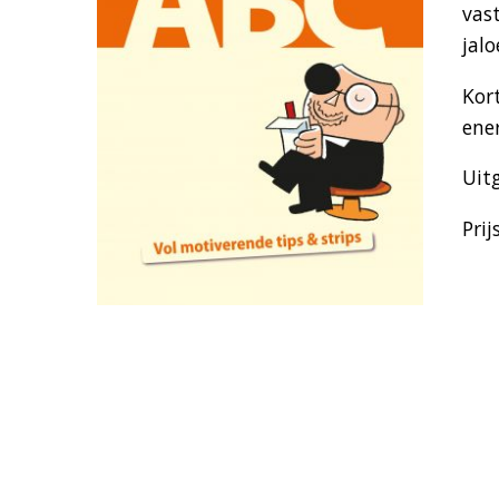
vas
jalo
Kor
ene
Uit
Prij