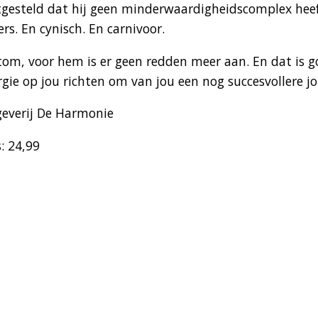
tgesteld dat hij geen minderwaardigheidscomplex heeft
ers. En cynisch. En carnivoor.
tom, voor hem is er geen redden meer aan. En dat is go
rgie op jou richten om van jou een nog succesvollere j
geverij De Harmonie
s: 24,99