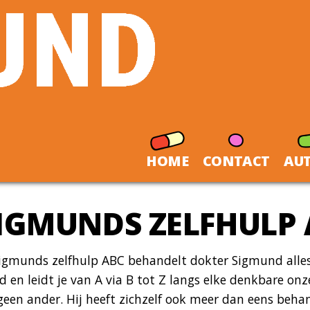
HOME
CONTACT
AU
IGMUNDS ZELFHULP
igmunds zelfhulp ABC behandelt dokter Sigmund alles. J
 en leidt je van A via B tot Z langs elke denkbare onz
 geen ander. Hij heeft zichzelf ook meer dan eens beh